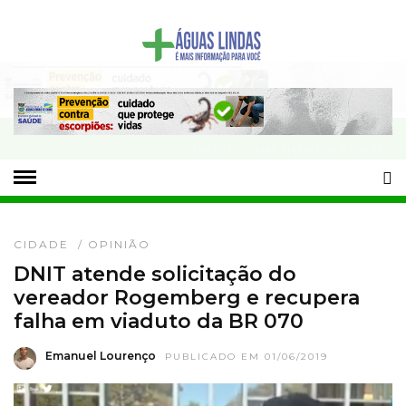
- Publicidade -
INÍCIO
» UM HOMEM FORTE
UM HOMEM FORTE
CIDADE
/
OPINIÃO
DNIT atende solicitação do
vereador Rogemberg e recupera
falha em viaduto da BR 070
Emanuel Lourenço
PUBLICADO EM 01/06/2019