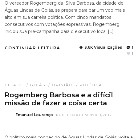
O vereador Rogemberg da Silva Barbosa, da cidade de
Águas Lindas de Goiás, se prepara para dar um voo mais
alto em sua carreira política. Com cinco mandatos
consecutivos com votações expressivas, Rogemberg
iniciou sua pré-campanha para o executivo local […]
3.6K Visualizações
1
CONTINUAR LEITURA
1
CIDADE
/
GOIÁS
/
OPINIÃO
/
POLÍTICA
Rogemberg Barbosa e a difícil
missão de fazer a coisa certa
Emanuel Lourenço
PUBLICADO EM 07/09/2017
O político mais conhecido de Águas Lindas de Goiás, volta a