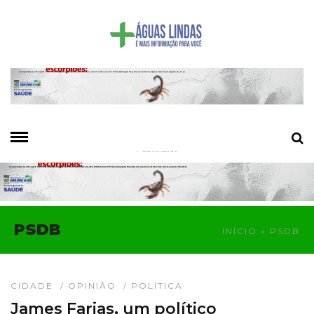
- Publicidade -
PSDB
INÍCIO
» PSDB
CIDADE
/
OPINIÃO
/
POLÍTICA
James Farias, um político