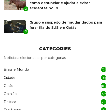
como denunciar e ajudar a evitar
acidentes no DF
2
Grupo é suspeito de fraudar dados para
furar fila do SUS em Goiás
3
CATEGORIES
Notícias selecionadas por categorias
Brasil e Mundo
775
Cidade
1155
Goiás
1154
Opinião
107
Política
395
4